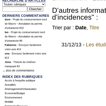
RECHERCHE D'ARTICLES
D'autres informa
d'incidences" :
DERNIERS COMMENTAIRES
dore
- Projet du contournement nord
de Wavre – Annulation du permis
Trier par :
Date
,
Titre
d’urbanisme #10
leo
- Projet du contournement nord
de Wavre – Annulation du permis
d’urbanisme #9
31/12/13 -
Les étud
Fabienne
- Envoyez facilement
votre avis #14
una
- Envoyez facilement votre avis
#13
Jona
- Théorie du chaînon
manquant #3
→ plus de commentaires
INDEX DES RUBRIQUES
Accès à l'enquête publique
Actualités
Aménagement/Urbanisation
Economie/Budget
Environnement
Mobilité