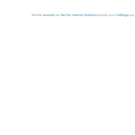
Modèle
several3
par
Net-Tec Internet Solutions
Adapté pour
ViaBloga
par 