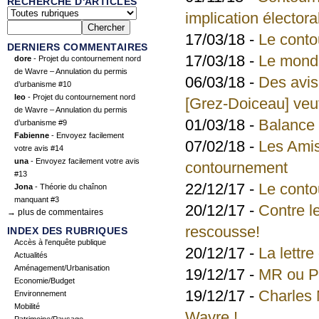
RECHERCHE D'ARTICLES
implication électora
17/03/18 -
Le conto
DERNIERS COMMENTAIRES
17/03/18 -
Le mond
dore
- Projet du contournement nord
de Wavre – Annulation du permis
06/03/18 -
Des avis
d’urbanisme #10
leo
- Projet du contournement nord
[Grez-Doiceau] veut
de Wavre – Annulation du permis
01/03/18 -
Balance
d’urbanisme #9
Fabienne
- Envoyez facilement
07/02/18 -
Les Amis
votre avis #14
una
- Envoyez facilement votre avis
contournement
#13
22/12/17 -
Le conto
Jona
- Théorie du chaînon
manquant #3
20/12/17 -
Contre l
→ plus de commentaires
rescousse!
INDEX DES RUBRIQUES
Accès à l'enquête publique
20/12/17 -
La lettr
Actualités
Aménagement/Urbanisation
19/12/17 -
MR ou P
Economie/Budget
19/12/17 -
Charles 
Environnement
Mobilité
Wavre !