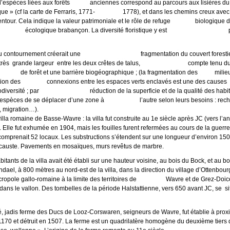
nte d’espèces liées aux forêts anciennes correspond au parcours aux lis
que » (cf la carte de Ferraris, 1771- 1778), et dans les chemins creux avec 
 indique la valeur patrimoniale et le rôle de refuge biologique de la
e réseau écologique brabançon. La diversité floristique y est par
 contournement créerait une fragmentation du couvert forestier et
rande largeur entre les deux crêtes de talus, compte tenu du reli
icie de forêt et une barrière biogéographique ; (la fragmentation des milieu
sparition des connexions entre les espaces verts enclavés est une des c
la biodiversité ; par réduction de la superficie et de la qualité des ha
s espèces de se déplacer d’une zone à l’autre selon leurs besoins : recher
ration…).
 romaine de Basse-Wavre : la villa fut construite au 1e siècle après JC (vers l’an
. Elle fut exhumée en 1904, mais les fouilles furent refermées au cours de la guerr
la comprenait 52 locaux. Les substructions s’étendent sur une longueur d’environ 15
pocauste. Pavements en mosaïques, murs revêtus de marbre.
ts de la villa avait été établi sur une hauteur voisine, au bois du Bock, et au bo
l, à 800 mètres au nord-est de la villa, dans la direction du village d’Ottenbourg 
nécropole gallo-romaine à la limite des territoires de Wavre et de Grez-Doic
dans le vallon. Des tombelles de la période Halstattienne, vers 650 avant JC, se si
dis ferme des Ducs de Looz-Corswaren, seigneurs de Wavre, fut établie à proxi
170 et détruit en 1507. La ferme est un quadrilatère homogène du deuxième tiers d