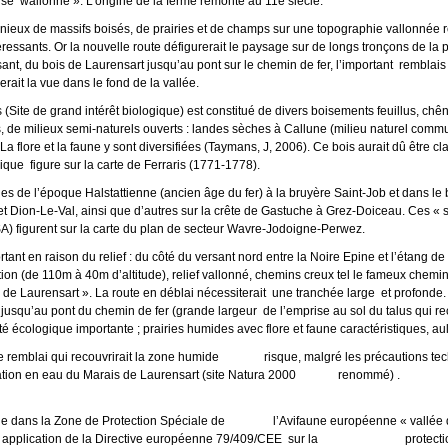
se wallonne ». L’origine de la ferme remonte au 11e siècle.
de massifs boisés, de prairies et de champs sur une topographie vallonnée 
téressants. Or la nouvelle route défigurerait le paysage sur de longs tronçons de l
nt, du bois de Laurensart jusqu’au pont sur le chemin de fer, l’important remblais
rait la vue dans le fond de la vallée.
e de grand intérêt biologique) est constitué de divers boisements feuillus, chên
, de milieux semi-naturels ouverts : landes sèches à Callune (milieu naturel commun
La flore et la faune y sont diversifiées (Taymans, J, 2006). Ce bois aurait dû être cl
ique figure sur la carte de Ferraris (1771-1778).
 de l’époque Halstattienne (ancien âge du fer) à la bruyère Saint-Job et dans le 
t Dion-Le-Val, ainsi que d’autres sur la crête de Gastuche à Grez-Doiceau. Ces « s
A) figurent sur la carte du plan de secteur Wavre-Jodoigne-Perwez.
en raison du relief : du côté du versant nord entre la Noire Epine et l’étang d
tion (de 110m à 40m d’altitude), relief vallonné, chemins creux tel le fameux chem
de Laurensart ». La route en déblai nécessiterait une tranchée large et profonde. 
jusqu’au pont du chemin de fer (grande largeur de l’emprise au sol du talus qui re
té écologique importante ; prairies humides avec flore et faune caractéristiques, a
mblai qui recouvrirait la zone humide risque, malgré les précautions tec
tation en eau du Marais de Laurensart (site Natura 20
e dans la Zone de Protection Spéciale de l’Avifaune européenne « vallée de
plication de la Directive européenne 79/409/CEE sur la protection 