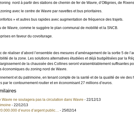
 zoning nord à partir des stations de chemin de fer de Wavre, d’Ottignies, de Rixens
zoning avec le centre de Wavre par navettes et bus prioritaires.
onfortos » et autres bus rapides avec augmentation de fréquence des trajets.
 de Wavre, comme le suggère le plan communal de mobilité et la SNCB.
eprises en faveur du covoiturage.
de réaliser d’abord l’ensemble des mesures d’aménagement de la sortie 5 de l’
ilité de la zone. Les solutions alternatives étudiées et déjà budgétisées par la Ré
argissement de la chaussée des Collines seront vraisemblablement suffisantes pour 
ités économiques du zoning nord de Wavre.
nnement et du patrimoine, en tenant compte de la santé et de la qualité de vie des 
és par le contournement routier et en économisant 27 millions d’euros.
milaires
 Wavre ne soulagera pas la circulation dans Wavre
- 22/12/13
rimoine
- 22/12/13
0.000.000 d’euros d’argent public....
- 25/02/14