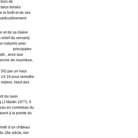
ières du bois de
talus boisés
 forêt et de ses
ticulièrement
 de sa lisière
ef du versant).
x naturels avec
auses principales
bitats , ainsi que
che de nourriture,
 50) par un haut
e 14-18 pour remettre
0 mètres. Neuf des
rd du ravin
(J Martin 1977). Il
eau en contrebas du
tuent à la pointe du
mité d’un château
u 18e siècle, bel