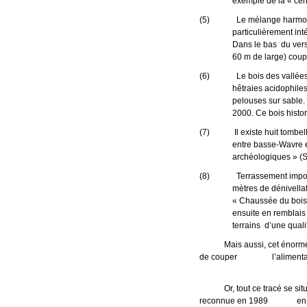
exemple de la « cen
(5) Le mélange harmonieux 
particulièrement in
Dans le bas du versa
60 m de large) coupe
(6) Le bois des vallées (Sit
hêtraies acidophiles
pelouses sur sable. 
2000. Ce bois histor
(7) Il existe huit tombelles
entre basse-Wavre e
archéologiques » (S
(8) Terrassement important 
mètres de dénivella
« Chaussée du bois 
ensuite en remblais 
terrains d’une quali
Mais aussi, cet énorme re
de couper l’alimen
Or, tout ce tracé se situ
reconnue en 1989 en ap