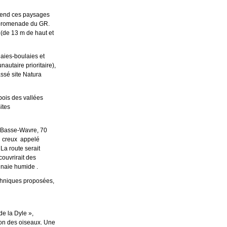
rend ces paysages
a promenade du GR.
 (de 13 m de haut et
aies-boulaies et
autaire prioritaire),
assé site Natura
bois des vallées
ites
e Basse-Wavre, 70
in creux appelé
La route serait
couvrirait des
ulnaie humide .
hniques proposées,
00 renommé) .
 la Dyle »,
des oiseaux. Une