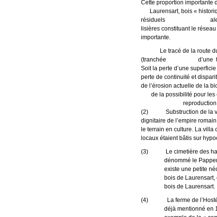
Cette proportion importa
Laurensart, bois « histori
résiduels alentour. Cela
lisières constituant l
importante.
Le tracé de la route du
(tranchée d’une très g
Soit la perte d’une superf
perte de continuité et di
de l’érosion actuelle de 
de la possibilité pour le
reproduction, mig
(2) Substruction de la villa
dignitaire de l’empire romain
le terrain en culture. La vil
locaux étaient bâtis sur hy
(3) Le cimetière des habitan
dénommé le Pappendae
existe une petite 
bois de Laurensart, 
bois de Laurensart.
(4) La ferme de l’Hosté, ja
déjà mentionné en 1