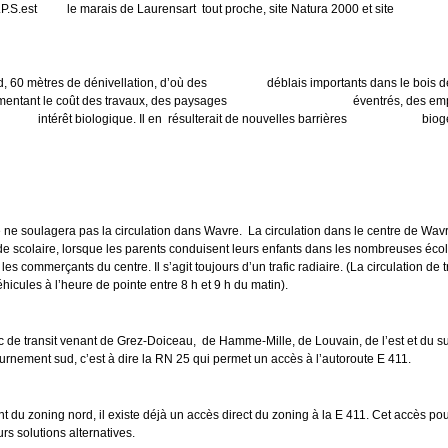
e Z.P.S.est le marais de Laurensart tout proche, site Natura 2000 et sit
0 mètres de dénivellation, d’où des déblais importants dans le bois des
ugmentant le coût des travaux, des paysages éventrés, des empri
nd intérêt biologique. Il en résulterait de nouvelles barrières biogé
e soulagera pas la circulation dans Wavre. La circulation dans le centre de Wavr
ode scolaire, lorsque les parents conduisent leurs enfants dans les nombreuses 
les commerçants du centre. Il s’agit toujours d’un trafic radiaire. (La circulation de 
cules à l’heure de pointe entre 8 h et 9 h du matin).
rafic de transit venant de Grez-Doiceau, de Hamme-Mille, de Louvain, de l’est et du 
rnement sud, c’est à dire la RN 25 qui permet un accès à l’autoroute E 411.
t du zoning nord, il existe déjà un accès direct du zoning à la E 411. Cet accès pou
rs solutions alternatives.