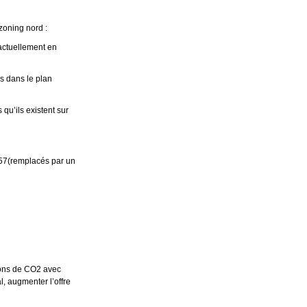
zoning nord :
 actuellement en
is dans le plan
qu’ils existent sur
57(remplacés par un
sions de CO2 avec
l, augmenter l’offre