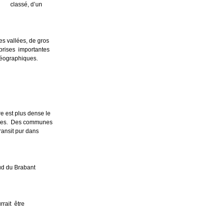
e classé, d’un
 vallées, de gros
ses importantes
ographiques.
e est plus dense le
écoles. Des communes
transit pur dans
sud du Brabant
rrait être