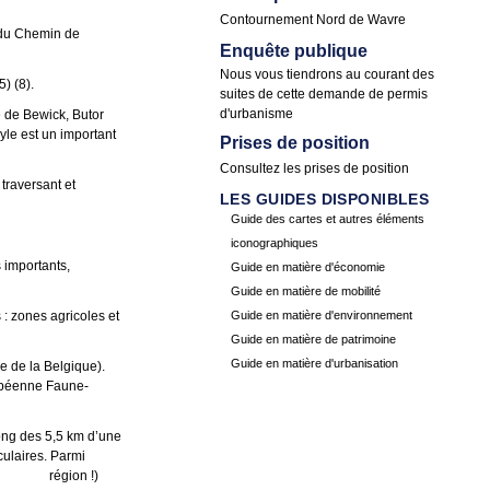
Contournement Nord de Wavre
 du Chemin de
Enquête publique
Nous vous tiendrons au courant des
) (8).
suites de cette demande de permis
d'urbanisme
e de Bewick, Butor
yle est un important
Prises de position
Consultez les
prises de position
 traversant et
LES GUIDES DISPONIBLES
Guide des cartes et autres éléments
iconographiques
 importants,
Guide en matière d'économie
Guide en matière de mobilité
: zones agricoles et
Guide en matière d'environnement
Guide en matière de patrimoine
Guide en matière d'urbanisation
 de la Belgique).
ropéenne Faune-
g des 5,5 km d’une
ires. Parmi
tre région !)