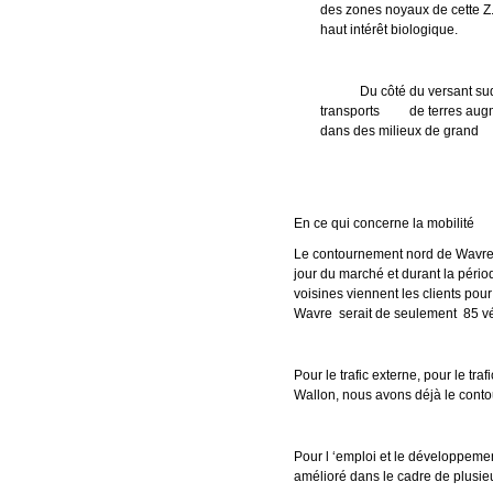
des zones noyaux de cett
haut intérêt biologique.
Du côté du versant sud, 6
transports de terres a
dans des milieux de gra
En ce qui concerne la mobilité
Le contournement nord de Wavre n
jour du marché et durant la péri
voisines viennent les clients pour 
Wavre serait de seulement 85 véhi
Pour le trafic externe, pour le t
Wallon, nous avons déjà le contou
Pour l ‘emploi et le développemen
amélioré dans le cadre de plusieu