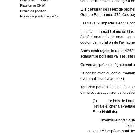
Patrimoine/Paysage
serait à 100 m de l’échangeur de
Plateforme CNW
Elle détruirait des lieux de pr
Prises de position
Grande Randonnée 579. Ces pays
Prises de position en 2014
Les travaux impacteraient la Zone
Le tracé longerait l’étang de Gas
étoilé, Canard pilet, Canard souc
couloir de migration de l’avifau
Après avoir rejoint la route N268,
scindant le bois des vallées, site
Ce versant présente également un
La construction du contournement
éventrant les paysages (8).
Tout cela porterait atteinte à d
d’intérêt paysager, zones forestiè
(1) Le bois de Laurensar
Hêtraie et chênaie-hêtrai
Flore-Habitats).
L’inventaire botanique ré
excursion sur une pa
celles-ci 52 espèces 