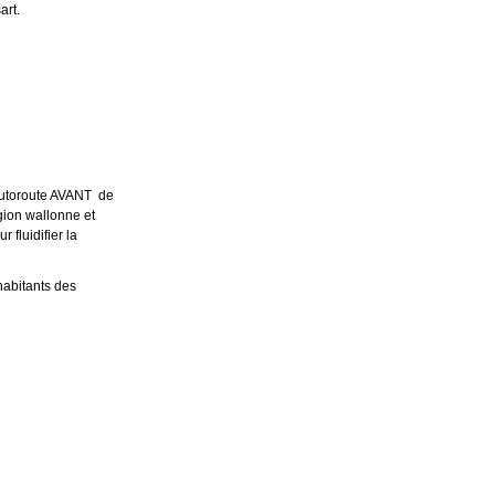
art.
autoroute AVANT de
gion wallonne et
fluidifier la
habitants des