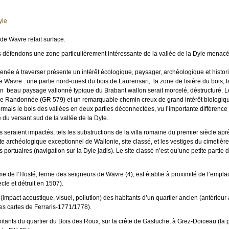
yle
de Wavre refait surface.
s défendons une zone particulièrement intéressante de la vallée de la Dyle menac
enée à traverser présente un intérêt écologique, paysager, archéologique et histor
e Wavre : une partie nord-ouest du bois de Laurensart, la zone de lisière du bois, l
Un beau paysage vallonné typique du Brabant wallon serait morcelé, déstructuré. Le
e Randonnée (GR 579) et un remarquable chemin creux de grand intérêt biologiqu
ormais le bois des vallées en deux parties déconnectées, vu l’importante différenc
te du versant sud de la vallée de la Dyle.
 seraient impactés, tels les substructions de la villa romaine du premier siècle apr
te archéologique exceptionnel de Wallonie, site classé, et les vestiges du cimetière
s portuaires (navigation sur la Dyle jadis). Le site classé n’est qu’une petite partie d
rme de l’Hosté, ferme des seigneurs de Wavre (4), est établie à proximité de l’empl
cle et détruit en 1507).
e (impact acoustique, visuel, pollution) des habitants d’un quartier ancien (antérieur 
r les cartes de Ferraris-1771/1778).
bitants du quartier du Bois des Roux, sur la crête de Gastuche, à Grez-Doiceau (la