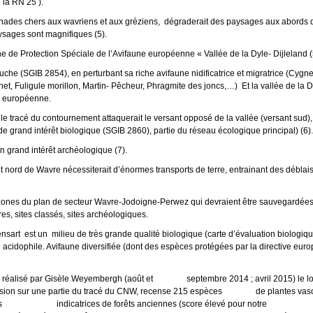
 la RN 25 ).
omenades chers aux wavriens et aux gréziens, dégraderait des paysages aux abords
ages sont magnifiques (5).
 de Protection Spéciale de l’Avifaune européenne « Vallée de la Dyle- Dijleland (5
tuche (SGIB 2854), en perturbant sa riche avifaune nidificatrice et migratrice (Cygn
het, Fuligule morillon, Martin- Pêcheur, Phragmite des joncs,…) Et la vallée de la D
ne européenne.
 le tracé du contournement attaquerait le versant opposé de la vallée (versant sud),
 de grand intérêt biologique (SGIB 2860), partie du réseau écologique principal) (6).
 grand intérêt archéologique (7).
 nord de Wavre nécessiterait d’énormes transports de terre, entrainant des déblais
es zones du plan de secteur Wavre-Jodoigne-Perwez qui devraient être sauvegardées 
res, sites classés, sites archéologiques.
t est un milieu de très grande qualité biologique (carte d’évaluation biologique
e acidophile. Avifaune diversifiée (dont des espèces protégées par la directive eu
alisé par Gisèle Weyembergh (août et septembre 2014 ; avril 2015) le lon
rtie du tracé du CNW, recense 215 espèces de plantes vascula
sont des indicatrices de forêts anciennes (score élevé pour no