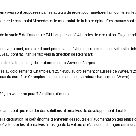
ernatives sont proposées par les auteurs du projet pour améliorer la mobilité sur le 
s entre le rond-point Mercedes et le rond-point de la Noire épine. Ces travaux sont
 de la sortie 5 de l’autoroute E411 en passant à 4 bandes de circulation. Projet repr
n nouveau pont, ce second pont permettant d’éviter les croisements de véhicules tels 
veau pont facilitant le flux vers la direction de Rixensart).
circulation le long de l’autoroute entre Wavre et Bierges.
uges aux croisements Champles/N 257 et/ou au croisement chaussée de Wavre/N 2
essous du carrefour Champles , soit en dessous du carrefour chaussée de Wavre).
Région wallonne pour 7,3 millions d’euros.
ure »ne peut que retarder des solutions alternatives de développement durable.
 la circulation, le coût énorme d’entretien des routes et l’augmentation des émis
aut développer les alternatives à l’usage de la voiture et réaliser un changement moda