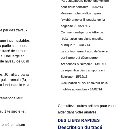
Parc automobile belge: une voiture
pour deux habitants
- 11/02/14
Réseau routier wallon : après
l’exubérance et l’insouciance, la
sagesse ?
- 05/12/17
ée par des travaux
Comment rédiger une lettre de
réclamation lors d’une enquête
ique incontestables.
publique ?
- 04/03/14
a partie sud-ouest
 tracé de la route
Le contournement nord de Wavre
e. Une large et
est-il propre à désengorger
e de niveau de 60 m
Archennes & Nethen?
- 13/11/17
La répartition des transports en
ès JC, villa urbana
Belgique
- 15/12/13
 gallo-romain (3), ou
Occupation du sol en faveur de la
u fundus de la villa
mobilité automobile
- 14/02/14
acement de leur
Consultez d'autres articles pour vous
au 17e siècle) et
aider dans votre analyse.
DES LIENS RAPIDES
 première maison
Description du tracé