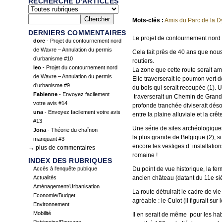
RECHERCHE D'ARTICLES
Mots-clés :
Amis du Parc de la D
DERNIERS COMMENTAIRES
Le projet de contournement nord 
dore
- Projet du contournement nord
de Wavre – Annulation du permis
Cela fait près de 40 ans que nou
d’urbanisme #10
routiers.
leo
- Projet du contournement nord
La zone que cette route serait am
de Wavre – Annulation du permis
Elle traverserait le poumon vert d
d’urbanisme #9
du bois qui serait recoupée (1). 
Fabienne
- Envoyez facilement
traverserait un Chemin de Grand
votre avis #14
profonde tranchée diviserait dés
una
- Envoyez facilement votre avis
entre la plaine alluviale et la crê
#13
Une série de sites archéologiques
Jona
- Théorie du chaînon
la plus grande de Belgique (2), si
manquant #3
encore les vestiges d’ installation
→ plus de commentaires
romaine !
INDEX DES RUBRIQUES
Accès à l'enquête publique
Du point de vue historique, la fe
Actualités
ancien château (datant du 11e siè
Aménagement/Urbanisation
La route détruirait le cadre de vi
Economie/Budget
agréable : le Culot (il figurait su
Environnement
Mobilité
Il en serait de même pour les ha