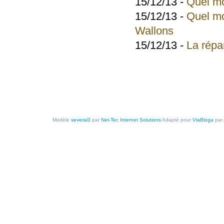
15/12/13 -
Quel mo
15/12/13 -
Quel mo
Wallons
15/12/13 -
La répa
Modèle
several3
par
Net-Tec Internet Solutions
Adapté pour
ViaBloga
par 