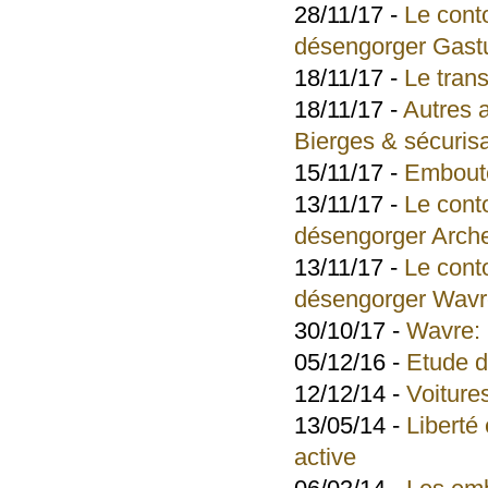
28/11/17 -
Le cont
désengorger Gast
18/11/17 -
Le tran
18/11/17 -
Autres 
Bierges & sécuris
15/11/17 -
Emboute
13/11/17 -
Le cont
désengorger Arch
13/11/17 -
Le cont
désengorger Wav
30/10/17 -
Wavre: 
05/12/16 -
Etude d
12/12/14 -
Voiture
13/05/14 -
Liberté 
active