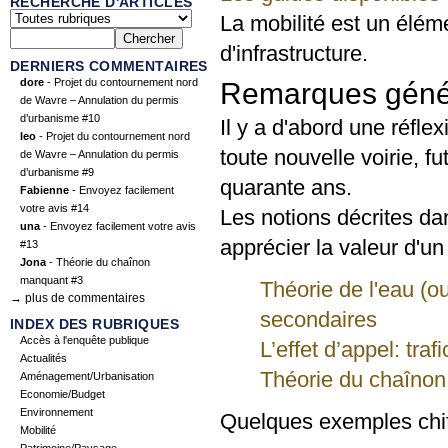
RECHERCHE D'ARTICLES
La mobilité est un éléme
d'infrastructure.
DERNIERS COMMENTAIRES
dore
- Projet du contournement nord
Remarques géné
de Wavre – Annulation du permis
d’urbanisme #10
Il y a d'abord une réfle
leo
- Projet du contournement nord
toute nouvelle voirie, f
de Wavre – Annulation du permis
d’urbanisme #9
quarante ans.
Fabienne
- Envoyez facilement
votre avis #14
Les notions décrites da
una
- Envoyez facilement votre avis
apprécier la valeur d'un
#13
Jona
- Théorie du chaînon
manquant #3
Théorie de l'eau (ou
→ plus de commentaires
secondaires
INDEX DES RUBRIQUES
Accès à l'enquête publique
L’effet d’appel: traf
Actualités
Théorie du chaîno
Aménagement/Urbanisation
Economie/Budget
Environnement
Quelques exemples chif
Mobilité