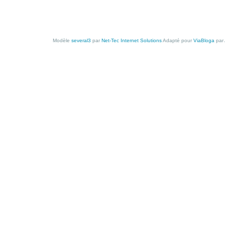
Modèle
several3
par
Net-Tec Internet Solutions
Adapté pour
ViaBloga
par 