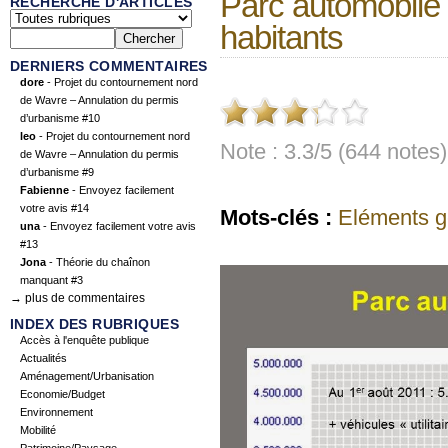
Parc automobile 
RECHERCHE D'ARTICLES
habitants
DERNIERS COMMENTAIRES
dore
- Projet du contournement nord
de Wavre – Annulation du permis
d’urbanisme #10
leo
- Projet du contournement nord
Note : 3.3/5 (644 notes)
de Wavre – Annulation du permis
d’urbanisme #9
Fabienne
- Envoyez facilement
votre avis #14
Mots-clés :
Eléments g
una
- Envoyez facilement votre avis
#13
Jona
- Théorie du chaînon
manquant #3
→ plus de commentaires
INDEX DES RUBRIQUES
Accès à l'enquête publique
Actualités
Aménagement/Urbanisation
Economie/Budget
Environnement
Mobilité