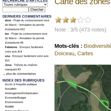
Carte des zones
RECHERCHE D'ARTICLES
DERNIERS COMMENTAIRES
dore
- Projet du contournement nord
de Wavre – Annulation du permis
Note : 3/5 (473 notes)
d’urbanisme #10
leo
- Projet du contournement nord
de Wavre – Annulation du permis
d’urbanisme #9
Mots-clés :
Biodiversit
Fabienne
- Envoyez facilement
votre avis #14
Doiceau
,
Cartes
una
- Envoyez facilement votre avis
#13
Jona
- Théorie du chaînon
manquant #3
→ plus de commentaires
INDEX DES RUBRIQUES
Accès à l'enquête publique
Actualités
Aménagement/Urbanisation
Economie/Budget
Environnement
Mobilité