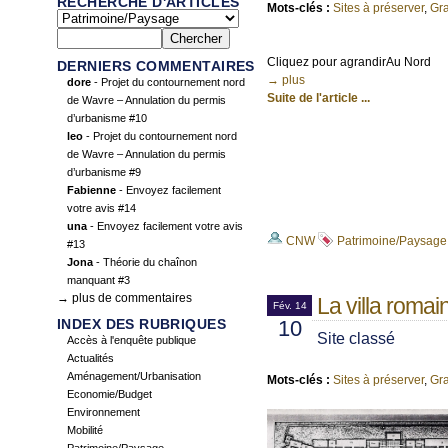
RECHERCHE D'ARTICLES
Mots-clés :
Sites à préserver
,
Gr
Cliquez pour agrandir
Au Nord
DERNIERS COMMENTAIRES
→ plus
dore
- Projet du contournement nord
Suite de l'article ...
de Wavre – Annulation du permis
d’urbanisme #10
leo
- Projet du contournement nord
de Wavre – Annulation du permis
d’urbanisme #9
Fabienne
- Envoyez facilement
votre avis #14
una
- Envoyez facilement votre avis
CNW
Patrimoine/Paysage
#13
Jona
- Théorie du chaînon
manquant #3
→ plus de commentaires
La villa roma
Fév. 14
INDEX DES RUBRIQUES
10
Site classé
Accès à l'enquête publique
Actualités
Aménagement/Urbanisation
Mots-clés :
Sites à préserver
,
Gr
Economie/Budget
Environnement
Mobilité