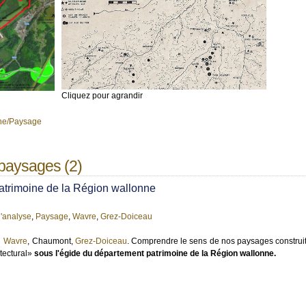
Cliquez pour agrandir
ne/Paysage
 paysages (2)
trimoine de la Région wallonne
'analyse
,
Paysage
,
Wavre
,
Grez-Doiceau
:
Wavre
, Chaumont,
Grez-Doiceau
. Comprendre le sens de nos paysages construits. 
itectural»
sous l'égide du département patrimoine de la Région wallonne.