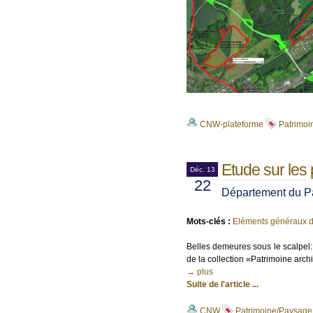
CNW-plateforme
Patrimoi
Etude sur les
Déc. 13
22
Département du Pa
Mots-clés :
Eléments généraux d
Belles demeures sous le scalpel
de la collection «Patrimoine arch
→ plus
Suite de l'article ...
CNW
Patrimoine/Paysage