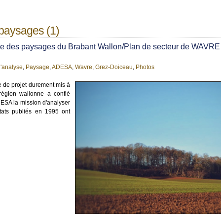
 paysages (1)
se des paysages du Brabant Wallon/Plan de secteur de WAVRE
'analyse
,
Paysage
,
ADESA
,
Wavre
,
Grez-Doiceau
,
Photos
 de projet durement mis à
 région wallonne a confié
DESA la mission d'analyser
ltats publiés en 1995 ont