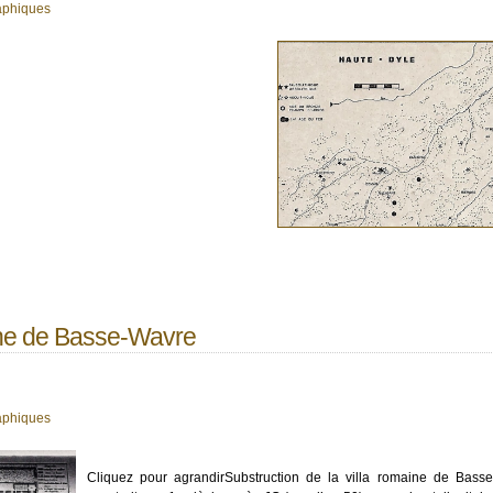
aphiques
ine de Basse-Wavre
aphiques
Cliquez pour agrandir
Substruction de la villa romaine de Basse-