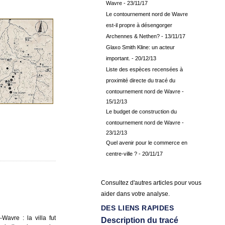
Wavre
- 23/11/17
Le contournement nord de Wavre
est-il propre à désengorger
Archennes & Nethen?
- 13/11/17
Glaxo Smith Kline: un acteur
important.
- 20/12/13
Liste des espèces recensées à
proximité directe du tracé du
contournement nord de Wavre
-
15/12/13
Le budget de construction du
contournement nord de Wavre
-
23/12/13
Quel avenir pour le commerce en
centre-ville ?
- 20/11/17
Consultez d'autres articles pour vous
aider dans votre analyse.
DES LIENS RAPIDES
Wavre : la villa fut
Description du tracé