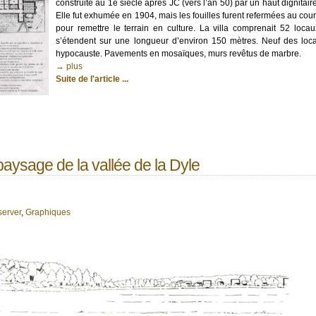
construite au 1e siècle après JC (vers l’an 50) par un haut dignitair
Elle fut exhumée en 1904, mais les fouilles furent refermées au cou
pour remettre le terrain en culture. La villa comprenait 52 locau
s’étendent sur une longueur d’environ 150 mètres. Neuf des loca
hypocauste. Pavements en mosaïques, murs revêtus de marbre.
→ plus
Suite de l'article ...
paysage de la vallée de la Dyle
server
,
Graphiques