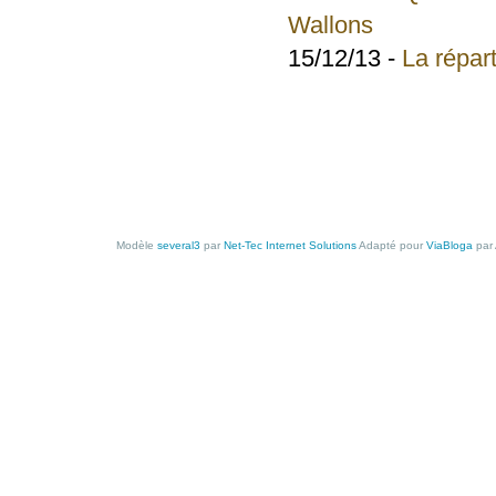
Wallons
15/12/13 -
La répar
Modèle
several3
par
Net-Tec Internet Solutions
Adapté pour
ViaBloga
par 