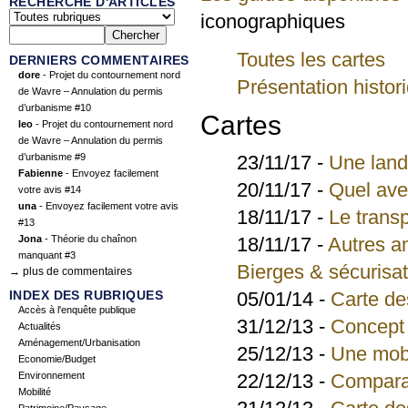
RECHERCHE D'ARTICLES
iconographiques
Toutes les cartes
DERNIERS COMMENTAIRES
dore
- Projet du contournement nord
Présentation histor
de Wavre – Annulation du permis
d’urbanisme #10
Cartes
leo
- Projet du contournement nord
de Wavre – Annulation du permis
d’urbanisme #9
23/11/17 -
Une land
Fabienne
- Envoyez facilement
20/11/17 -
Quel ave
votre avis #14
una
- Envoyez facilement votre avis
18/11/17 -
Le trans
#13
Jona
- Théorie du chaînon
18/11/17 -
Autres a
manquant #3
Bierges & sécurisa
→ plus de commentaires
INDEX DES RUBRIQUES
05/01/14 -
Carte de
Accès à l'enquête publique
31/12/13 -
Concept
Actualités
Aménagement/Urbanisation
25/12/13 -
Une mobi
Economie/Budget
Environnement
22/12/13 -
Comparai
Mobilité