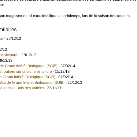
èce.
on mugissement si caractéristique au printemps, lors de la saison des amours.
milaires
pe
- 20/12/13
2/13
ca vivipara)
- 19/12/13
19/12/13
 de Grand Intérêt Biologique (SGIB)
- 07/02/14
e routière sur la faune et la flore
- 15/12/13
de Grand Intérêt Biologique (SGIB)
- 07/02/14
Site de Grand Intérêt Biologique (SGIB)
- 21/12/13
e dans le Bois des Vallées
- 23/11/17