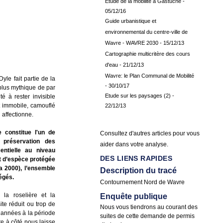
Etude de la mobilité à Gastuche
-
05/12/16
Guide urbanistique et
environnemental du centre-ville de
Wavre - WAVRE 2030
- 15/12/13
Cartographie multicritère des cours
d'eau
- 21/12/13
Wavre: le Plan Communal de Mobilité
yle fait partie de la
- 30/10/17
 plus mythique de par
Etude sur les paysages (2)
-
é à rester invisible
nt immobile, camouflé
22/12/13
 affectionne.
e constitue l'un de
Consultez d'autres articles pour vous
 préservation des
aider dans votre analyse.
entielle au niveau
DES LIENS RAPIDES
ut d’espèce protégée
a 2000), l’ensemble
Description du tracé
égés.
Contournement Nord de Wavre
 la roselière et la
Enquête publique
ite réduit ou trop de
Nous vous tiendrons au courant des
s années à la période
suites de cette demande de permis
e à côté nous laisse