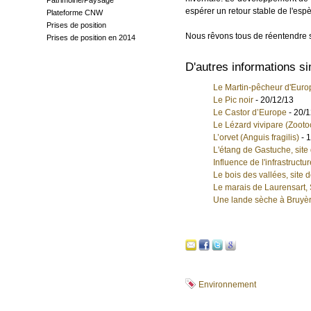
Patrimoine/Paysage
espérer un retour stable de l'esp
Plateforme CNW
Prises de position
Nous rêvons tous de réentendre s
Prises de position en 2014
D'autres informations si
Le Martin-pêcheur d'Euro
Le Pic noir
- 20/12/13
Le Castor d’Europe
- 20/1
Le Lézard vivipare (Zooto
L’orvet (Anguis fragilis)
- 
L'étang de Gastuche, site
Influence de l'infrastructur
Le bois des vallées, site 
Le marais de Laurensart, 
Une lande sèche à Bruyèr
Environnement