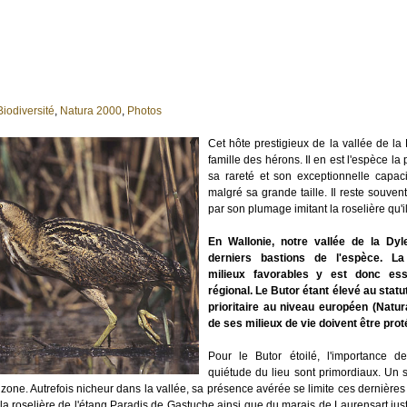
Biodiversité
,
Natura 2000
,
Photos
Cet hôte prestigieux de la vallée de la D
famille des hérons. Il en est l'espèce la
sa rareté et son exceptionnelle capacit
malgré sa grande taille. Il reste souve
par son plumage imitant la roselière qu'il
En Wallonie, notre vallée de la Dyl
derniers bastions de l'espèce. La
milieux favorables y est donc ess
régional. Le Butor étant élevé au stat
prioritaire au niveau européen (Natur
de ses milieux de vie doivent être prot
Pour le Butor étoilé, l'importance de
quiétude du lieu sont primordiaux. Un s
 zone. Autrefois nicheur dans la vallée, sa présence avérée se limite ces dernière
a roselière de l'étang Paradis de Gastuche ainsi que du marais de Laurensart just