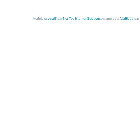
Modèle
several3
par
Net-Tec Internet Solutions
Adapté pour
ViaBloga
par 