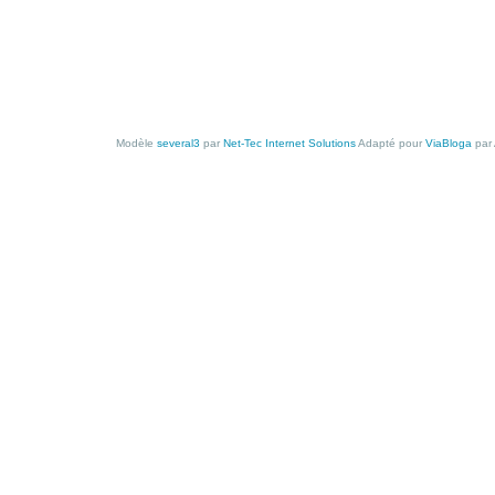
Modèle
several3
par
Net-Tec Internet Solutions
Adapté pour
ViaBloga
par 