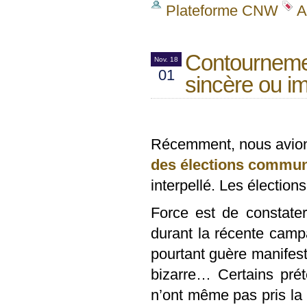
Plateforme CNW
A
Contourneme
Nov. 18
01
sincère ou im
Récemment, nous avion
des élections commun
interpellé. Les élection
Force est de constate
durant la récente campa
pourtant guère manifest
bizarre… Certains prét
n’ont même pas pris la p