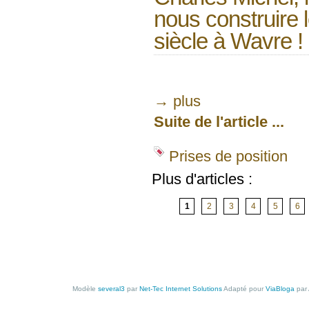
nous construire 
siècle à Wavre !
→ plus
Suite de l'article ...
Prises de position
Plus d'articles :
1
2
3
4
5
6
Modèle
several3
par
Net-Tec Internet Solutions
Adapté pour
ViaBloga
par 