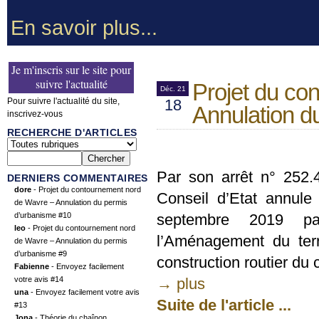
En savoir plus...
Je m'inscris sur le site pour
suivre l'actualité
Projet du co
Déc. 21
Pour suivre l'actualité du site,
18
Annulation d
inscrivez-vous
RECHERCHE D'ARTICLES
Par son arrêt n° 252
DERNIERS COMMENTAIRES
dore
- Projet du contournement nord
Conseil d’Etat annule
de Wavre – Annulation du permis
d’urbanisme #10
septembre 2019 pa
leo
- Projet du contournement nord
l’Aménagement du terr
de Wavre – Annulation du permis
d’urbanisme #9
construction routier d
Fabienne
- Envoyez facilement
votre avis #14
→ plus
una
- Envoyez facilement votre avis
Suite de l'article ...
#13
Jona
- Théorie du chaînon