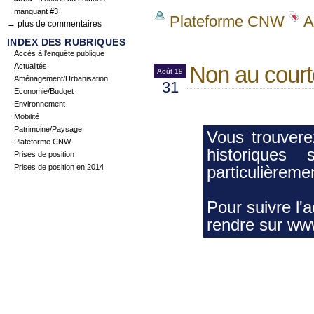
manquant #3
Plateforme CNW
A
→ plus de commentaires
INDEX DES RUBRIQUES
Accès à l'enquête publique
Actualités
Non au cour
Août 19
Aménagement/Urbanisation
31
Economie/Budget
Environnement
Mobilité
Patrimoine/Paysage
Vous trouvere
Plateforme CNW
historiques
Prises de position
Prises de position en 2014
particulièreme
Pour suivre l'
rendre sur
www