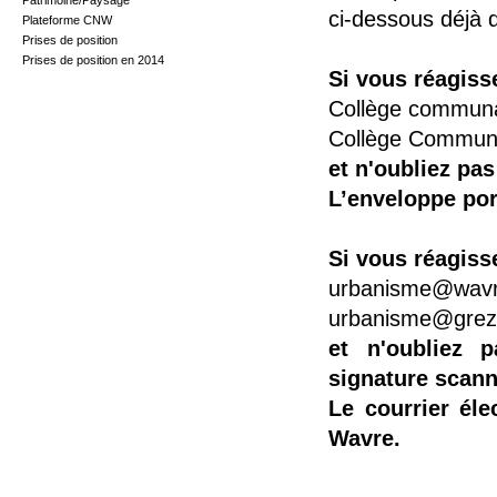
Patrimoine/Paysage
ci-dessous déjà 
Plateforme CNW
Prises de position
Prises de position en 2014
Si vous réagiss
Collège communal
Collège Communa
et n'oubliez pa
L’enveloppe por
Si vous réagiss
urbanisme@wavr
urbanisme@grez
et n'oubliez 
signature scann
Le courrier él
Wavre.