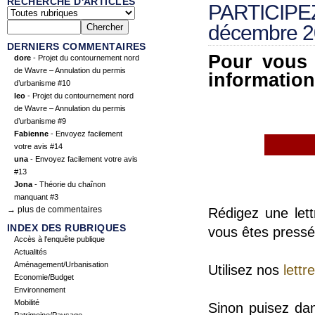
RECHERCHE D'ARTICLES
PARTICIPE
décembre 2
DERNIERS COMMENTAIRES
Pour vous 
dore
- Projet du contournement nord
de Wavre – Annulation du permis
informations
d’urbanisme #10
leo
- Projet du contournement nord
de Wavre – Annulation du permis
d’urbanisme #9
Fabienne
- Envoyez facilement
votre avis #14
una
- Envoyez facilement votre avis
#13
Jona
- Théorie du chaînon
manquant #3
→ plus de commentaires
Rédigez une let
INDEX DES RUBRIQUES
vous êtes pressé
Accès à l'enquête publique
Actualités
Aménagement/Urbanisation
Utilisez nos
lettr
Economie/Budget
Environnement
Mobilité
Sinon puisez dan