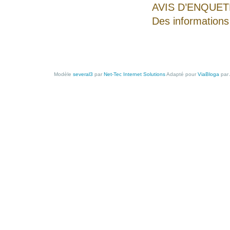
AVIS D’ENQUETE
Des informations
Modèle
several3
par
Net-Tec Internet Solutions
Adapté pour
ViaBloga
par 