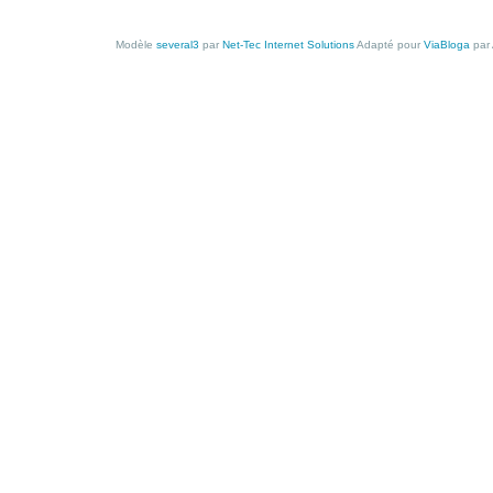
Modèle
several3
par
Net-Tec Internet Solutions
Adapté pour
ViaBloga
par 