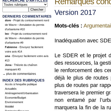
Remarques conce
RECHERCHE D'ARTICLES
Version 2017
DERNIERS COMMENTAIRES
dore
- Projet du contournement nord
Mots-clés :
Argumentai
de Wavre – Annulation du permis
d’urbanisme #10
leo
- Projet du contournement nord
de Wavre – Annulation du permis
Inadéquation avec SDER
d’urbanisme #9
Fabienne
- Envoyez facilement
votre avis #14
Le SDER et le projet de 
una
- Envoyez facilement votre avis
#13
des ressources, la gesti
Jona
- Théorie du chaînon
le renforcement des cen
manquant #3
→ plus de commentaires
déjà le plus de routes 
INDEX DES RUBRIQUES
plus de routes par rapp
Accès à l'enquête publique
Actualités
traversera le premier g
Aménagement/Urbanisation
Economie/Budget
non entamé par l’urba
Environnement
marquera la fin de la r
Mobilité