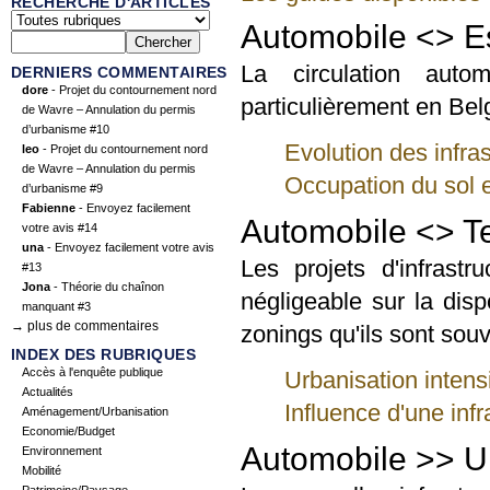
RECHERCHE D'ARTICLES
Automobile <> 
La circulation auto
DERNIERS COMMENTAIRES
dore
- Projet du contournement nord
particulièrement en Bel
de Wavre – Annulation du permis
d’urbanisme #10
Evolution des infra
leo
- Projet du contournement nord
de Wavre – Annulation du permis
Occupation du sol e
d’urbanisme #9
Fabienne
- Envoyez facilement
Automobile <> Te
votre avis #14
una
- Envoyez facilement votre avis
Les projets d'infrast
#13
Jona
- Théorie du chaînon
négligeable sur la dispo
manquant #3
→ plus de commentaires
zonings qu'ils sont sou
INDEX DES RUBRIQUES
Accès à l'enquête publique
Urbanisation intensi
Actualités
Influence d'une infr
Aménagement/Urbanisation
Economie/Budget
Automobile >> U
Environnement
Mobilité