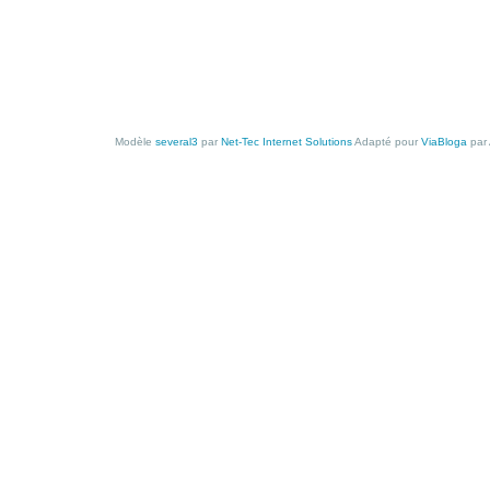
Modèle
several3
par
Net-Tec Internet Solutions
Adapté pour
ViaBloga
par 