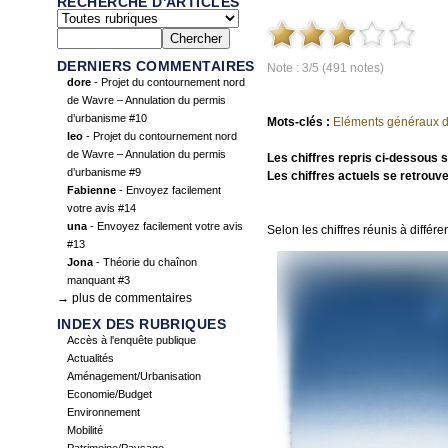
RECHERCHE D'ARTICLES
DERNIERS COMMENTAIRES
Note : 3/5 (491 notes)
dore
- Projet du contournement nord
de Wavre – Annulation du permis
d’urbanisme #10
Mots-clés :
Eléments généraux d
leo
- Projet du contournement nord
de Wavre – Annulation du permis
Les chiffres repris ci-dessous 
d’urbanisme #9
Les chiffres actuels se retrouv
Fabienne
- Envoyez facilement
votre avis #14
una
- Envoyez facilement votre avis
Selon les chiffres réunis à diffé
#13
Jona
- Théorie du chaînon
manquant #3
→ plus de commentaires
INDEX DES RUBRIQUES
Accès à l'enquête publique
Actualités
Aménagement/Urbanisation
Economie/Budget
Environnement
Mobilité