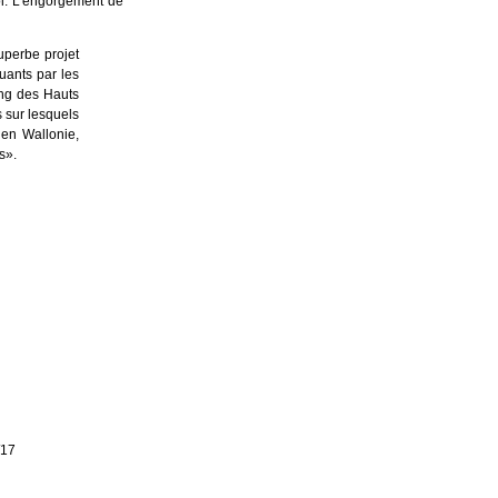
oi. L'engorgement de
uperbe projet
uants par les
ing des Hauts
s sur lesquels
 en Wallonie,
s».
/17