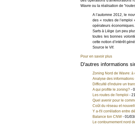
des opérations d'améliorations r
Wavre ou la réalisation de "route
A l’automne 2012, le nou
des « routes de l’emploi 
opérateurs économiques. D
Sarts à Liège (un peu plus
toutes les bonnes volont
cette notion d’intérêt géné
Source le Vif.
Pour en savoir plus
D'autres informations si
Zoning Nord de Wavre: à co
Analyse des informations
Difficulté d'induire un tra
A qui profite le zoning?
- 
Les routes de l'emploi
- 2
Quel avenir pour le comme
Coût du réseau et nouvelle
Y a-t'il corrélation entre
Balance ton CNW
- 01/03
Le contournement nord de 