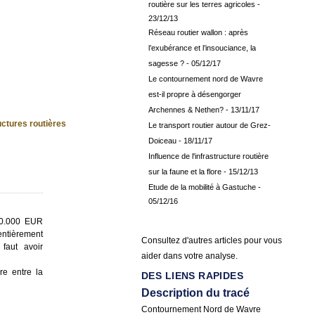
routière sur les terres agricoles
-
23/12/13
Réseau routier wallon : après
l’exubérance et l’insouciance, la
sagesse ?
- 05/12/17
Le contournement nord de Wavre
est-il propre à désengorger
Archennes & Nethen?
- 13/11/17
uctures routières
Le transport routier autour de Grez-
Doiceau
- 18/11/17
Influence de l'infrastructure routière
sur la faune et la flore
- 15/12/13
Etude de la mobilité à Gastuche
-
05/12/16
00.000 EUR
entièrement
Consultez d'autres articles pour vous
 faut avoir
aider dans votre analyse.
ire entre la
DES LIENS RAPIDES
Description du tracé
Contournement Nord de Wavre