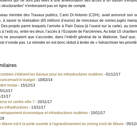
outières qui ne sont pas liées à une améliortation des accès à un bassin d'empl
s structurantes" n'entreraient pas en ligne de compte.
veau ministre des Travaux publics, Carlo Di Antonio (CDH), avait annoncé son s
», à savoir la réalisation (65 millions d’euros) de morceaux de voiries jugés manq
es projets parmi lesquels l’arrivée à Pairi Daiza (à l’ouest sur la carte), au zon
 à l’est) ou, entre les deux, l’accès à l’Ecopole de Farciennes. Au total 10 chantier
és ne pouvaient que s’accorder, dans l’intérêt général de la Wallonie. Sauf que,
ral n’existe pas. Le ministre en est donc réduit à tenter de « hiérarchiser les priorité
milaires
mbien s'élèvent les travaux pour les infrastructures routières
- 01/12/17
 concernant le budget
- 10/02/14
nsfert modal
- 15/12/13
05/12/17
1/11/17
rce en centre-ville ?
- 20/11/17
s infrastructures
- 13/11/17
 développement économique et infrastructures routières
- 10/11/17
/18
Wavre est-il la porte ouverte à l'agrandissement du zoning nord de Wavre
- 05/12