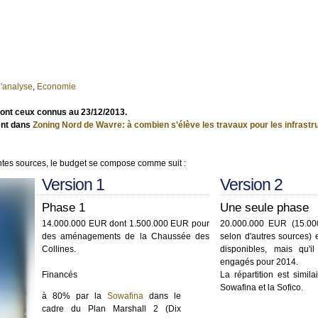
'analyse
,
Economie
sont ceux connus au 23/12/2013.
ent dans
Zoning Nord de Wavre: à combien s'élève les travaux pour les infrastr
rentes sources, le budget se compose comme suit :
Version 1
Version 2
Phase 1
Une seule phase
14.000.000 EUR dont 1.500.000 EUR pour
20.000.000 EUR (15.0
des aménagements de la Chaussée des
selon d'autres sources) 
Collines.
disponibles, mais qu'il
engagés pour 2014.
Financés
La répartition est simila
Sowafina et la Sofico.
à 80% par la
Sowafina
dans le
cadre du Plan Marshall 2 (Dix