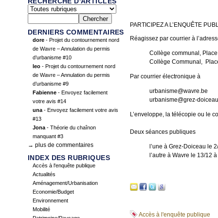
RECHERCHE D'ARTICLES
PARTICIPEZ A L’ENQUÊTE PUBLI
DERNIERS COMMENTAIRES
Réagissez par courrier à l’adres
dore
- Projet du contournement nord
de Wavre – Annulation du permis
Collège communal, Place d
d’urbanisme #10
Collège Communal, Place
leo
- Projet du contournement nord
de Wavre – Annulation du permis
Par courrier électronique à
d’urbanisme #9
urbanisme@wavre.be
Fabienne
- Envoyez facilement
urbanisme@grez-doiceau
votre avis #14
una
- Envoyez facilement votre avis
L’enveloppe, la télécopie ou le 
#13
Jona
- Théorie du chaînon
Deux séances publiques
manquant #3
→ plus de commentaires
l’une à Grez-Doiceau le 
l’autre à Wavre le 13/12 à
INDEX DES RUBRIQUES
Accès à l'enquête publique
Actualités
Aménagement/Urbanisation
Economie/Budget
Environnement
Mobilité
Accès à l'enquête publique