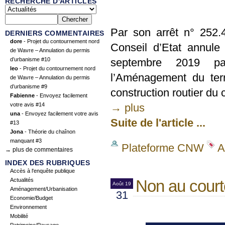
RECHERCHE D'ARTICLES
Par son arrêt n° 252
DERNIERS COMMENTAIRES
dore
- Projet du contournement nord
Conseil d’Etat annule
de Wavre – Annulation du permis
d’urbanisme #10
septembre 2019 pa
leo
- Projet du contournement nord
l’Aménagement du terr
de Wavre – Annulation du permis
d’urbanisme #9
construction routier d
Fabienne
- Envoyez facilement
votre avis #14
→ plus
una
- Envoyez facilement votre avis
Suite de l'article ...
#13
Jona
- Théorie du chaînon
manquant #3
Plateforme CNW
A
→ plus de commentaires
INDEX DES RUBRIQUES
Accès à l'enquête publique
Actualités
Non au cour
Août 19
Aménagement/Urbanisation
31
Economie/Budget
Environnement
Mobilité