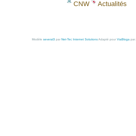
CNW
Actualités
Modèle
several3
par
Net-Tec Internet Solutions
Adapté pour
ViaBloga
par 