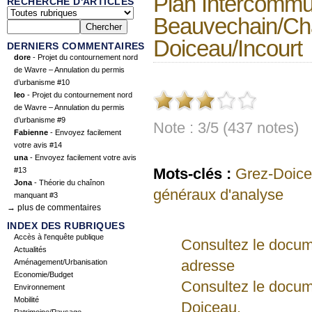
Plan Intercommun
RECHERCHE D'ARTICLES
Beauvechain/Ch
Doiceau/Incourt
DERNIERS COMMENTAIRES
dore
- Projet du contournement nord
de Wavre – Annulation du permis
d’urbanisme #10
leo
- Projet du contournement nord
de Wavre – Annulation du permis
d’urbanisme #9
Note : 3/5 (437 notes)
Fabienne
- Envoyez facilement
votre avis #14
una
- Envoyez facilement votre avis
Mots-clés :
Grez-Doic
#13
Jona
- Théorie du chaînon
généraux d'analyse
manquant #3
→ plus de commentaires
INDEX DES RUBRIQUES
Accès à l'enquête publique
Consultez le docum
Actualités
adresse
Aménagement/Urbanisation
Economie/Budget
Consultez le docum
Environnement
Mobilité
Doiceau.