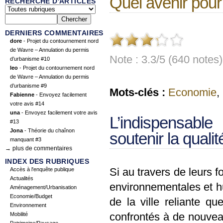
Quel avenir pour
RECHERCHE D'ARTICLES
DERNIERS COMMENTAIRES
dore
- Projet du contournement nord
de Wavre – Annulation du permis
Note : 3.3/5 (640 notes)
d’urbanisme #10
leo
- Projet du contournement nord
de Wavre – Annulation du permis
d’urbanisme #9
Mots-clés :
Economie
,
Fabienne
- Envoyez facilement
votre avis #14
una
- Envoyez facilement votre avis
L’indispensab
#13
Jona
- Théorie du chaînon
soutenir la qualit
manquant #3
→ plus de commentaires
INDEX DES RUBRIQUES
Si au travers de leurs f
Accès à l'enquête publique
Actualités
environnementales et hum
Aménagement/Urbanisation
Economie/Budget
de la ville reliante q
Environnement
confrontés à de nouveau
Mobilité