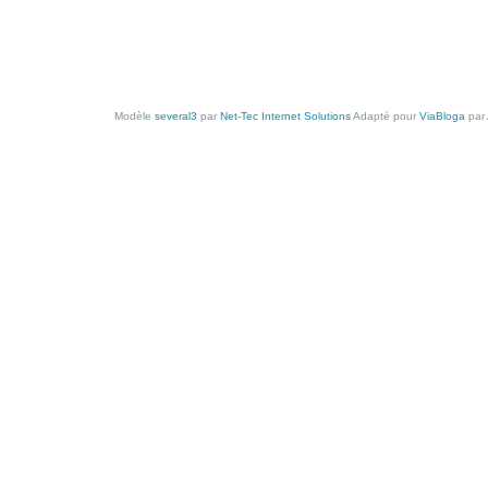
Modèle
several3
par
Net-Tec Internet Solutions
Adapté pour
ViaBloga
par 