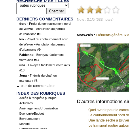
RECHERCHE D'ARTICLES
DERNIERS COMMENTAIRES
Note : 3.1/5 (633 notes)
dore
- Projet du contournement nord
de Wavre – Annulation du permis
d’urbanisme #10
Mots-clés :
Eléments généraux d
leo
- Projet du contournement nord
de Wavre – Annulation du permis
d’urbanisme #9
Fabienne
- Envoyez facilement
votre avis #14
una
- Envoyez facilement votre avis
#13
Jona
- Théorie du chaînon
manquant #3
→ plus de commentaires
INDEX DES RUBRIQUES
Accès à l'enquête publique
D'autres informations si
Actualités
Aménagement/Urbanisation
Quel avenir pour le comme
Economie/Budget
Le contournement nord de 
Environnement
Une lande sèche à Bruyèr
Mobilité
Le transport routier auto