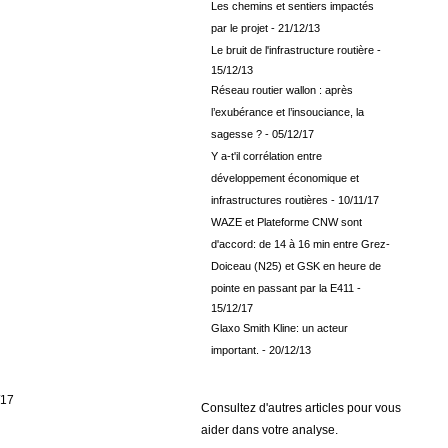
Les chemins et sentiers impactés
par le projet
- 21/12/13
Le bruit de l'infrastructure routière
-
15/12/13
Réseau routier wallon : après
l’exubérance et l’insouciance, la
sagesse ?
- 05/12/17
Y a-t'il corrélation entre
développement économique et
infrastructures routières
- 10/11/17
WAZE et Plateforme CNW sont
d'accord: de 14 à 16 min entre Grez-
Doiceau (N25) et GSK en heure de
pointe en passant par la E411
-
15/12/17
Glaxo Smith Kline: un acteur
important.
- 20/12/13
/17
Consultez d'autres articles pour vous
aider dans votre analyse.