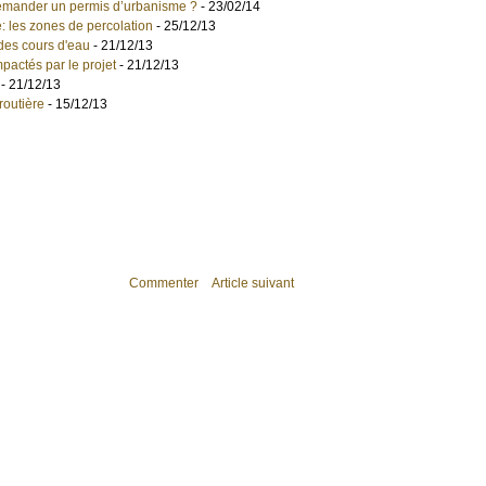
 demander un permis d’urbanisme ?
- 23/02/14
: les zones de percolation
- 25/12/13
 des cours d'eau
- 21/12/13
pactés par le projet
- 21/12/13
- 21/12/13
 routière
- 15/12/13
Commenter
Article suivant