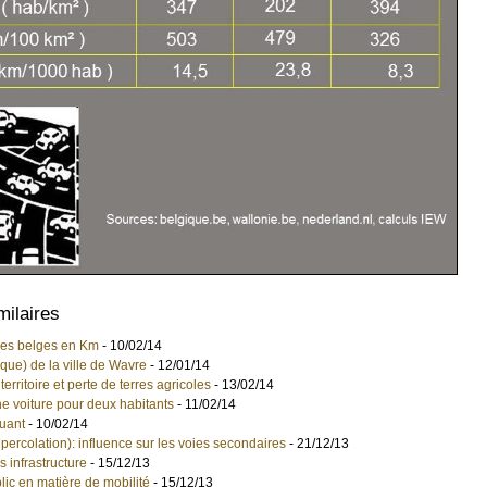
milaires
ures belges en Km
- 10/02/14
ue) de la ville de Wavre
- 12/01/14
erritoire et perte de terres agricoles
- 13/02/14
e voiture pour deux habitants
- 11/02/14
uant
- 10/02/14
 percolation): influence sur les voies secondaires
- 21/12/13
us infrastructure
- 15/12/13
blic en matière de mobilité
- 15/12/13