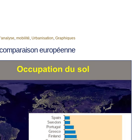
'analyse
,
mobilité
,
Urbanisation
,
Graphiques
: comparaison européenne