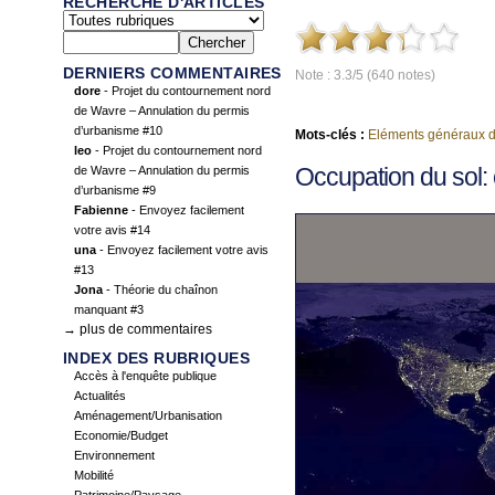
RECHERCHE D'ARTICLES
DERNIERS COMMENTAIRES
Note : 3.3/5 (640 notes)
dore
- Projet du contournement nord
de Wavre – Annulation du permis
d’urbanisme #10
Mots-clés :
Eléments généraux d
leo
- Projet du contournement nord
Occupation du sol
de Wavre – Annulation du permis
d’urbanisme #9
Fabienne
- Envoyez facilement
votre avis #14
una
- Envoyez facilement votre avis
#13
Jona
- Théorie du chaînon
manquant #3
→ plus de commentaires
INDEX DES RUBRIQUES
Accès à l'enquête publique
Actualités
Aménagement/Urbanisation
Economie/Budget
Environnement
Mobilité