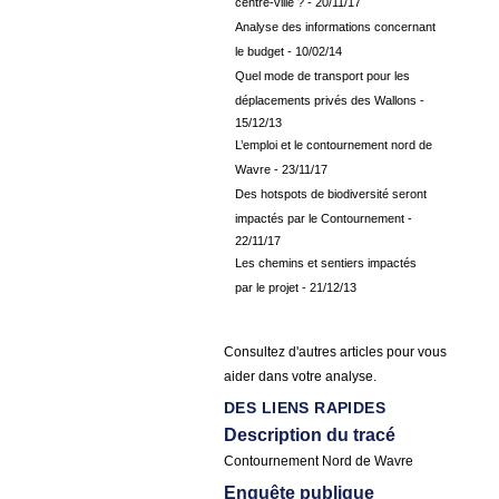
centre-ville ?
- 20/11/17
Analyse des informations concernant
le budget
- 10/02/14
Quel mode de transport pour les
déplacements privés des Wallons
-
15/12/13
L’emploi et le contournement nord de
Wavre
- 23/11/17
Des hotspots de biodiversité seront
impactés par le Contournement
-
22/11/17
Les chemins et sentiers impactés
par le projet
- 21/12/13
Consultez d'autres articles pour vous
aider dans votre analyse.
DES LIENS RAPIDES
Description du tracé
Contournement Nord de Wavre
Enquête publique