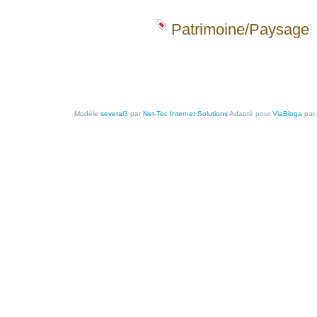
Patrimoine/Paysage
Modèle
several3
par
Net-Tec Internet Solutions
Adapté pour
ViaBloga
par 