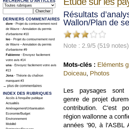
Etude sur les pa
RECHERCHE D'ARTICLES
Résultats d’anal
DERNIERS COMMENTAIRES
Wallon/Plan de 
dore
- Projet du contournement nord
de Wavre – Annulation du permis
d’urbanisme #10
leo
- Projet du contournement nord
Note : 2.9/5 (519 notes)
de Wavre – Annulation du permis
d’urbanisme #9
Fabienne
- Envoyez facilement
votre avis #14
Mots-clés :
Eléments g
una
- Envoyez facilement votre avis
#13
Doiceau
,
Photos
Jona
- Théorie du chaînon
manquant #3
→ plus de commentaires
Les paysages sont
INDEX DES RUBRIQUES
genre de projet durem
Accès à l'enquête publique
Actualités
contribution. C'est p
Aménagement/Urbanisation
Economie/Budget
région wallonne a confi
Environnement
années '90, à l'ASBL
Mobilité