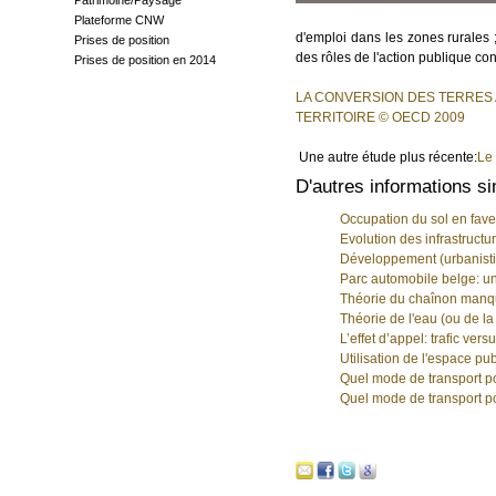
Patrimoine/Paysage
Plateforme CNW
d'emploi dans les zones rurales 
Prises de position
des rôles de l'action publique con
Prises de position en 2014
LA CONVERSION DES TERRES 
TERRITOIRE © OECD 2009
Une autre étude plus récente:
Le 
D'autres informations si
Occupation du sol en fave
Evolution des infrastruct
Développement (urbanistiq
Parc automobile belge: un
Théorie du chaînon manq
Théorie de l'eau (ou de la
L’effet d’appel: trafic vers
Utilisation de l'espace pu
Quel mode de transport p
Quel mode de transport p