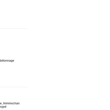
e bétonnage
esse, Immmochan
rojet!