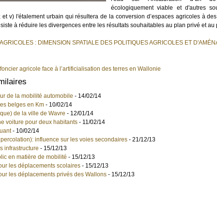
écologiquement viable et d'autres s
; et v) l'étalement urbain qui résultera de la conversion d’espaces agricoles à d
siste à réduire les divergences entre les résultats souhaitables au plan privé et au 
AGRICOLES : DIMENSION SPATIALE DES POLITIQUES AGRICOLES ET D'AMÉ
foncier agricole face à l’artificialisation des terres en Wallonie
milaires
ur de la mobilité automobile
- 14/02/14
ures belges en Km
- 10/02/14
ue) de la ville de Wavre
- 12/01/14
e voiture pour deux habitants
- 11/02/14
uant
- 10/02/14
 percolation): influence sur les voies secondaires
- 21/12/13
us infrastructure
- 15/12/13
blic en matière de mobilité
- 15/12/13
our les déplacements scolaires
- 15/12/13
our les déplacements privés des Wallons
- 15/12/13