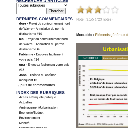
RECHERCHE D'ARTICLES
DERNIERS COMMENTAIRES
Note : 3.1/5 (723 notes)
dore
- Projet du contournement nord
de Wavre – Annulation du permis
d’urbanisme #10
Mots-clés :
Eléments généraux d
leo
- Projet du contournement nord
de Wavre – Annulation du permis
d’urbanisme #9
Fabienne
- Envoyez facilement
votre avis #14
una
- Envoyez facilement votre avis
#13
Jona
- Théorie du chaînon
manquant #3
→ plus de commentaires
INDEX DES RUBRIQUES
Accès à l'enquête publique
Actualités
Aménagement/Urbanisation
Economie/Budget
Environnement
Mobilité