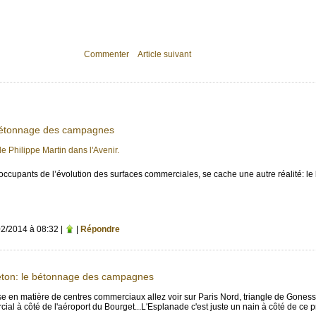
Commenter
Article suivant
 bétonnage des campagnes
de Philippe Martin dans l'Avenir.
réoccupants de l’évolution des surfaces commerciales, se cache une autre réalité: l
02/2014 à 08:32 |
|
Répondre
éton: le bétonnage des campagnes
se en matière de centres commerciaux allez voir sur Paris Nord, triangle de Gon
rcial à côté de l'aéroport du Bourget...L'Esplanade c'est juste un nain à côté de ce p