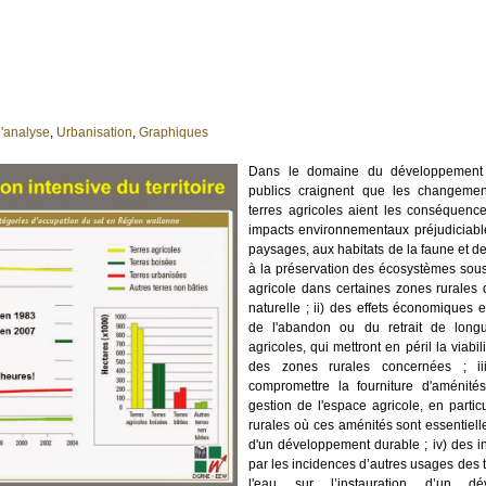
'analyse
,
Urbanisation
,
Graphiques
Dans le domaine du développement r
publics craignent que les changement
terres agricoles aient les conséquence
impacts environnementaux préjudiciable
paysages, aux habitats de la faune et de
à la préservation des écosystèmes sous 
agricole dans certaines zones rurales
naturelle ; ii) des effets économiques 
de l'abandon ou du retrait de long
agricoles, qui mettront en péril la viab
des zones rurales concernées ; ii
compromettre la fourniture d'aménités
gestion de l'espace agricole, en partic
rurales où ces aménités sont essentielle
d'un développement durable ; iv) des i
par les incidences d’autres usages des t
l'eau sur l’instauration d’un dé