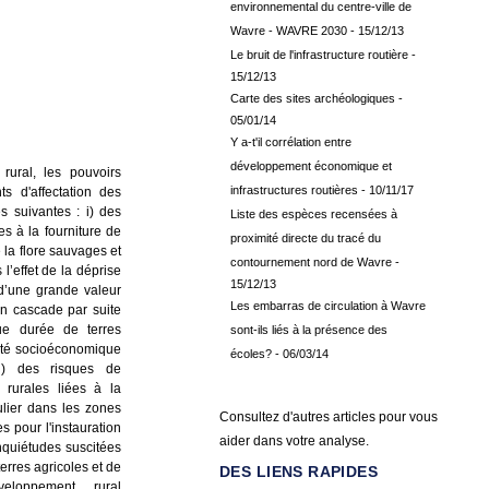
environnemental du centre-ville de
Wavre - WAVRE 2030
- 15/12/13
Le bruit de l'infrastructure routière
-
15/12/13
Carte des sites archéologiques
-
05/01/14
Y a-t'il corrélation entre
développement économique et
ural, les pouvoirs
infrastructures routières
- 10/11/17
s d'affectation des
s suivantes : i) des
Liste des espèces recensées à
s à la fourniture de
proximité directe du tracé du
 la flore sauvages et
contournement nord de Wavre
-
l’effet de la déprise
15/12/13
 d’une grande valeur
Les embarras de circulation à Wavre
en cascade par suite
ue durée de terres
sont-ils liés à la présence des
ilité socioéconomique
écoles?
- 06/03/14
i) des risques de
 rurales liées à la
ulier dans les zones
Consultez d'autres articles pour vous
s pour l'instauration
aider dans votre analyse.
nquiétudes suscitées
erres agricoles et de
DES LIENS RAPIDES
veloppement rural