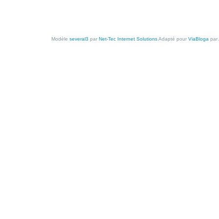
Modèle
several3
par
Net-Tec Internet Solutions
Adapté pour
ViaBloga
par 