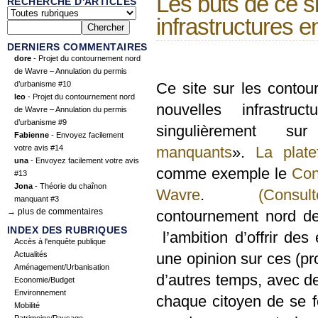
Les buts de ce si
RECHERCHE D'ARTICLES
infrastructures e
DERNIERS COMMENTAIRES
dore
- Projet du contournement nord
de Wavre – Annulation du permis
d’urbanisme #10
Ce site sur les contou
leo
- Projet du contournement nord
nouvelles infrastruc
de Wavre – Annulation du permis
d’urbanisme #9
singulièrement s
Fabienne
- Envoyez facilement
votre avis #14
manquants
».
La plat
una
- Envoyez facilement votre avis
comme exemple le
Con
#13
Jona
- Théorie du chaînon
Wavre
.
(Consu
manquant #3
→ plus de commentaires
contournement nord de
INDEX DES RUBRIQUES
l’ambition d’offrir de
Accès à l'enquête publique
Actualités
une opinion sur ces (pro
Aménagement/Urbanisation
d’autres temps, avec des
Economie/Budget
Environnement
chaque citoyen de se fo
Mobilité