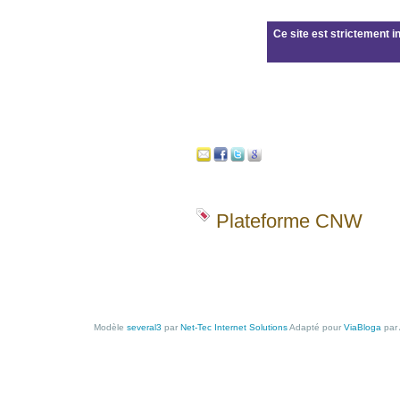
Ce site est strictement in
Plateforme CNW
Modèle
several3
par
Net-Tec Internet Solutions
Adapté pour
ViaBloga
par 