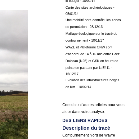
le budget
- 10/02/14
Carte des sites archéologiques
-
05/01/14
Une mobilité hors contrôle: les zones
de percolation
- 25/12/13
Maillage écologique sur le tracé du
contournement
- 10/11/17
WAZE et Plateforme CNW sont
d'accord: de 14 à 16 min entre Grez-
Doiceau (N25) et GSK en heure de
pointe en passant par la E411
-
15/12/17
Evolution des infrastructures belges
en Km
- 10/02/14
Consultez d'autres articles pour vous
aider dans votre analyse.
DES LIENS RAPIDES
Description du tracé
Contournement Nord de Wavre