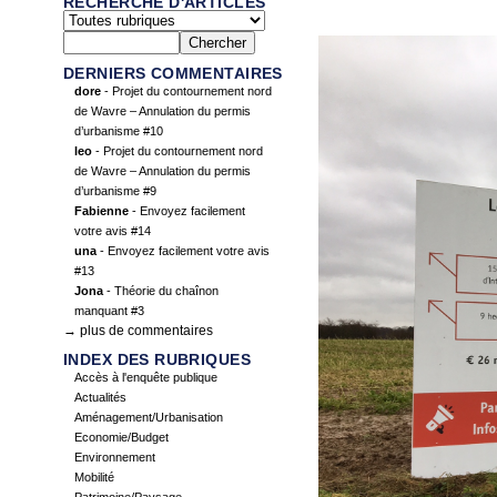
RECHERCHE D'ARTICLES
DERNIERS COMMENTAIRES
dore
- Projet du contournement nord
de Wavre – Annulation du permis
d’urbanisme #10
leo
- Projet du contournement nord
de Wavre – Annulation du permis
d’urbanisme #9
Fabienne
- Envoyez facilement
votre avis #14
una
- Envoyez facilement votre avis
#13
Jona
- Théorie du chaînon
manquant #3
→ plus de commentaires
INDEX DES RUBRIQUES
Accès à l'enquête publique
Actualités
Aménagement/Urbanisation
Economie/Budget
Environnement
Mobilité