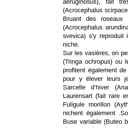
aeruginosus), fait t
(Acrocephalus scirpaceu
Bruant des roseaux n
(Acrocephalus arundin
svevica) s'y reproduit 
niche.
Sur les vasières, on pe
(Tringa ochropus) ou 
profitent également de
pour y élever leurs j
Sarcelle d’hiver (A
Laurensart (fait rare 
Fuligule morillon (Ayt
nichent également .Sou
Buse variable (Buteo b