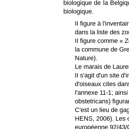
biologique de la Belgiq
biologique.
II figure à l'invent
dans la liste des z
II figure comme « Z
la commune de Gre
Nature).
Le marais de Laurens
II s'agit d'un site 
d'oiseaux cites dan
l'annexe 11-1; ains
obstetricans) figur
C'est un lieu de g
HENS, 2006). Les c
européenne 92/43/C