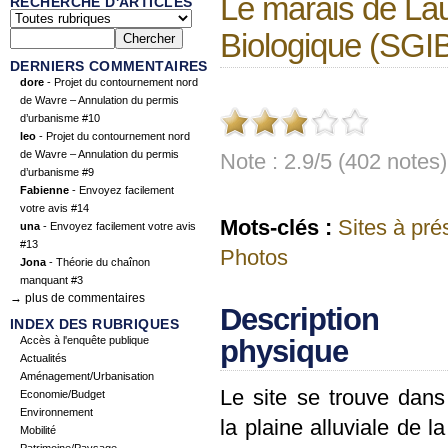
Le marais de Lau
RECHERCHE D'ARTICLES
Biologique (SGI
DERNIERS COMMENTAIRES
dore
- Projet du contournement nord
de Wavre – Annulation du permis
d’urbanisme #10
leo
- Projet du contournement nord
de Wavre – Annulation du permis
Note : 2.9/5 (402 notes)
d’urbanisme #9
Fabienne
- Envoyez facilement
votre avis #14
Mots-clés :
Sites à pré
una
- Envoyez facilement votre avis
#13
Photos
Jona
- Théorie du chaînon
manquant #3
→ plus de commentaires
Description
INDEX DES RUBRIQUES
Accès à l'enquête publique
physique
Actualités
Aménagement/Urbanisation
Le site se trouve dans
Economie/Budget
Environnement
la plaine alluviale de la
Mobilité