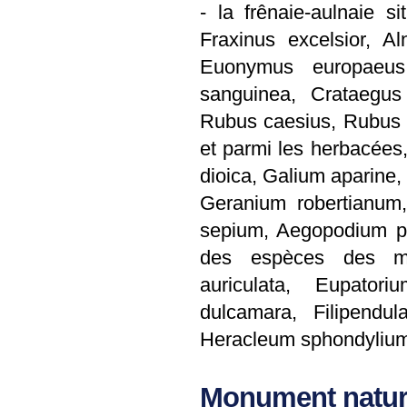
- la frênaie-aulnaie s
Fraxinus excelsior, A
Euonymus europaeus
sanguinea, Crataegus
Rubus caesius, Rubus 
et parmi les herbacées,
dioica, Galium aparine
Geranium robertianum, 
sepium, Aegopodium po
des espèces des még
auriculata, Eupator
dulcamara, Filipendul
Heracleum sphondylium,
Monument natur