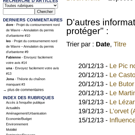
RECHERCHE D'ARTICLES
D'autres informa
DERNIERS COMMENTAIRES
dore
- Projet du contournement nord
protéger" :
de Wavre – Annulation du permis
d’urbanisme #10
leo
- Projet du contournement nord
Trier par :
Date
,
Titre
de Wavre – Annulation du permis
d’urbanisme #9
Fabienne
- Envoyez facilement
votre avis #14
20/12/13 -
Le Pic no
una
- Envoyez facilement votre avis
20/12/13 -
Le Casto
#13
Jona
- Théorie du chaînon
20/12/13 -
Le Butor 
manquant #3
→ plus de commentaires
20/12/13 -
Le Marti
INDEX DES RUBRIQUES
19/12/13 -
Le Lézar
Accès à l'enquête publique
Actualités
19/12/13 -
L’orvet (
Aménagement/Urbanisation
15/12/13 -
Influence
Economie/Budget
Environnement
Mobilité