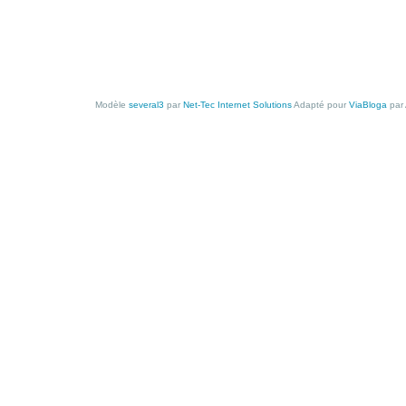
Modèle
several3
par
Net-Tec Internet Solutions
Adapté pour
ViaBloga
par 