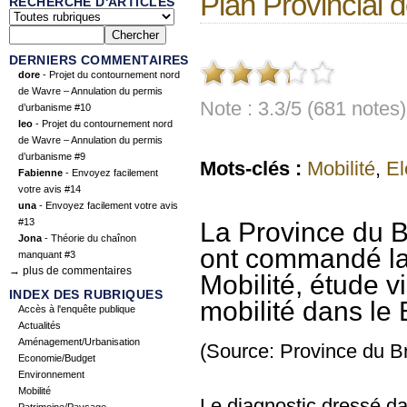
Plan Provincial d
RECHERCHE D'ARTICLES
DERNIERS COMMENTAIRES
dore
- Projet du contournement nord
de Wavre – Annulation du permis
Note : 3.3/5 (681 notes)
d’urbanisme #10
leo
- Projet du contournement nord
de Wavre – Annulation du permis
d’urbanisme #9
Mots-clés :
Mobilité
,
El
Fabienne
- Envoyez facilement
votre avis #14
una
- Envoyez facilement votre avis
#13
La Province du B
Jona
- Théorie du chaînon
ont commandé la 
manquant #3
→ plus de commentaires
Mobilité, étude v
INDEX DES RUBRIQUES
mobilité dans le 
Accès à l'enquête publique
Actualités
Aménagement/Urbanisation
(Source: Province du B
Economie/Budget
Environnement
Mobilité
Le diagnostic dressé dan