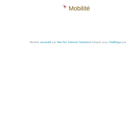
Mobilité
Modèle
several3
par
Net-Tec Internet Solutions
Adapté pour
ViaBloga
par 