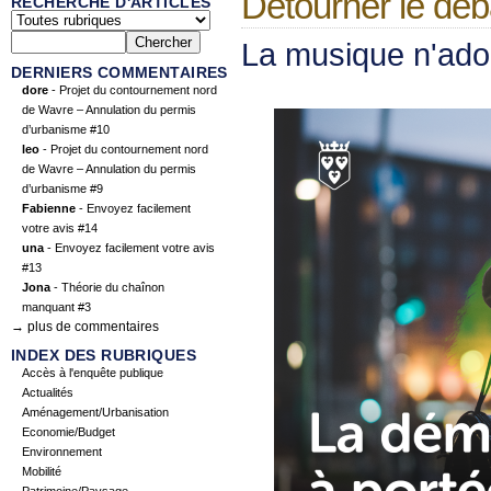
Détourner le débat
RECHERCHE D'ARTICLES
La musique n'adou
DERNIERS COMMENTAIRES
dore
- Projet du contournement nord
de Wavre – Annulation du permis
d’urbanisme #10
leo
- Projet du contournement nord
de Wavre – Annulation du permis
d’urbanisme #9
Fabienne
- Envoyez facilement
votre avis #14
una
- Envoyez facilement votre avis
#13
Jona
- Théorie du chaînon
manquant #3
→ plus de commentaires
INDEX DES RUBRIQUES
Accès à l'enquête publique
Actualités
Aménagement/Urbanisation
Economie/Budget
Environnement
Mobilité