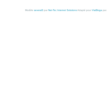
Modèle
several3
par
Net-Tec Internet Solutions
Adapté pour
ViaBloga
par 