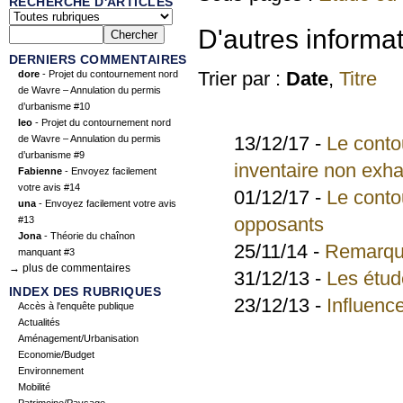
RECHERCHE D'ARTICLES
D'autres informa
DERNIERS COMMENTAIRES
Trier par :
Date
,
Titre
dore
- Projet du contournement nord
de Wavre – Annulation du permis
d’urbanisme #10
leo
- Projet du contournement nord
13/12/17 -
Le conto
de Wavre – Annulation du permis
d’urbanisme #9
inventaire non exhau
Fabienne
- Envoyez facilement
votre avis #14
01/12/17 -
Le conto
una
- Envoyez facilement votre avis
opposants
#13
Jona
- Théorie du chaînon
25/11/14 -
Remarques
manquant #3
→ plus de commentaires
31/12/13 -
Les étud
INDEX DES RUBRIQUES
23/12/13 -
Influence
Accès à l'enquête publique
Actualités
Aménagement/Urbanisation
Economie/Budget
Environnement
Mobilité