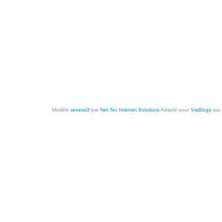
Modèle
several3
par
Net-Tec Internet Solutions
Adapté pour
ViaBloga
par 